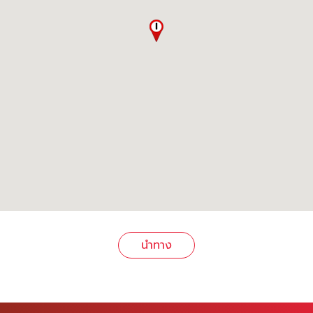
นำทาง